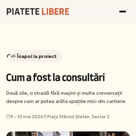
Consultări
Înapoi la proiect
Galerie
Cum a fost la consultări
Echipă
Două zile, o stradă fără mașini și multe conversații
despre cum ar putea arăta spațiile mici din cartiere.
Vezi
Raportul
9 – 10 mai 2026
Piața Sfântul Ștefan, Sector 2
Sociologic